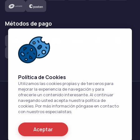
métodos de pago
Política de Cookies
Utilizamos las cookies propias y de terceros para
mejorar la experiencia de navegación y para
Fernández
Farmacia
ofrecerle un contenido interesante. Al continuar
navegando usted acepta nuestra política de
cookies. Por más información póngase en contacto
                      Acerca de Nosotros                    
con nuestros especialistas.
                      Nuestro farmacéutico                    
Aceptar
                      PP. FF                    
                      Contáctenos                    