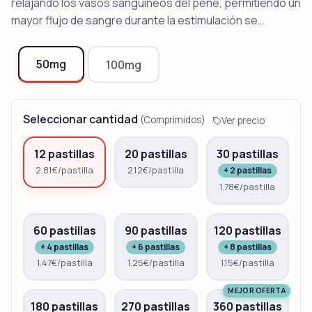
relajando los vasos sanguíneos del pene, permitiendo un
mayor flujo de sangre durante la estimulación se…
50mg
100mg
Seleccionar cantidad
(Comprimidos)
Ver precio
12 pastillas
20 pastillas
30 pastillas
2.81€/pastilla
2.12€/pastilla
+ 2 pastillas
1.78€/pastilla
60 pastillas
90 pastillas
120 pastillas
+ 4 pastillas
+ 6 pastillas
+ 8 pastillas
1.47€/pastilla
1.25€/pastilla
1.15€/pastilla
MEJOR OFERTA
180 pastillas
270 pastillas
360 pastillas