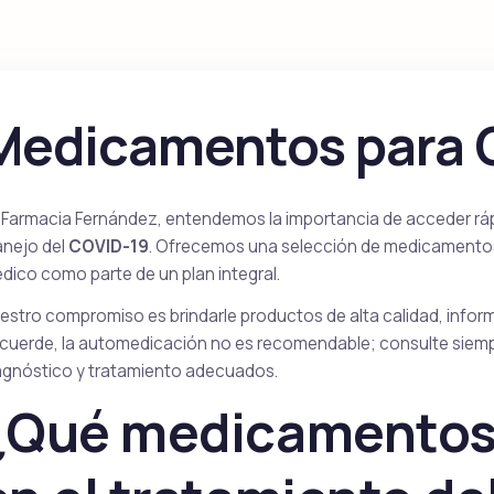
Cenforce
Cobra
Sildenafil
Sildenafil
Medicamentos para 
 Farmacia Fernández, entendemos la importancia de acceder ráp
Vigora
Silagra
Sildenafil
Sildenafil
nejo del
COVID-19
. Ofrecemos una selección de medicamento
dico como parte de un plan integral.
estro compromiso es brindarle productos de alta calidad, informac
cuerde, la automedicación no es recomendable; consulte siempre
Tadacip
Tadapox
Tadalafil
Tadalafil & Dapoxet
agnóstico y tratamiento adecuados.
¿Qué medicamentos 
Rapamicina