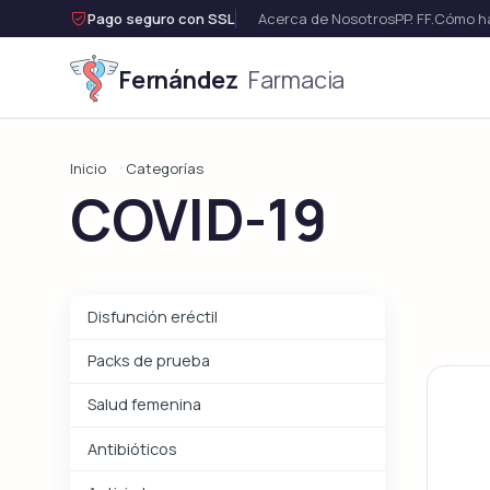

Pago seguro con SSL
Acerca de Nosotros
PP. FF.
Cómo ha
Fernández
Farmacia
Disfunci
Inicio
Categorías
COVID-19
Ver t
Disfunción eréctil
Packs de prueba
Salud femenina
Antibióticos