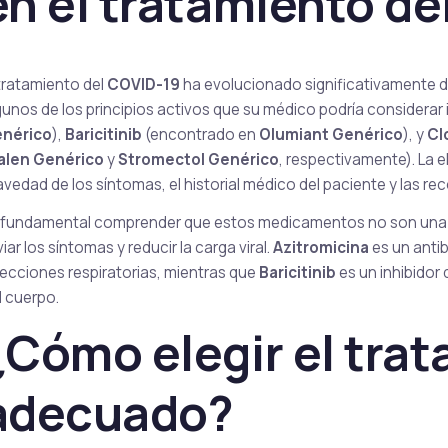
en el tratamiento de
Sirolimus
 tratamiento del
COVID-19
ha evolucionado significativamente de
gunos de los principios activos que su médico podría considerar
nérico
),
Baricitinib
(encontrado en
Olumiant Genérico
), y
Cl
alen Genérico
y
Stromectol Genérico
, respectivamente). La 
avedad de los síntomas, el historial médico del paciente y las r
 fundamental comprender que estos medicamentos no son una c
viar los síntomas y reducir la carga viral.
Azitromicina
es un anti
fecciones respiratorias, mientras que
Baricitinib
es un inhibidor
l cuerpo.
¿Cómo elegir el tra
adecuado?