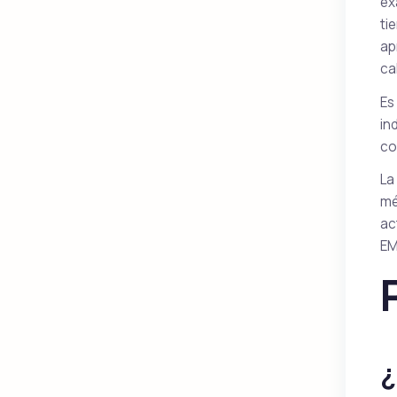
ex
ti
ap
ca
Es
in
co
La
mé
ac
EM
¿