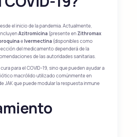
l COVID-19?
sde el inicio de la pandemia. Actualmente,
 incluyen
Azitromicina
(presente en
Zithromax
oroquina
e
Ivermectina
(disponibles como
elección del medicamento dependerá de la
ecomendaciones de las autoridades sanitarias.
ura para el COVID-19, sino que pueden ayudar a
biótico macrólido utilizado comúnmente en
 de JAK que puede modular la respuesta inmune
tamiento