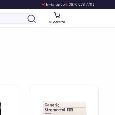
Envío rápido
Mi carrito
Levitra Genérico
Vardenafil
Levitra Original
Vardenafil