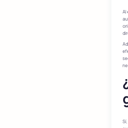
Al
au
or
di
Ad
ef
se
ne
Sí,