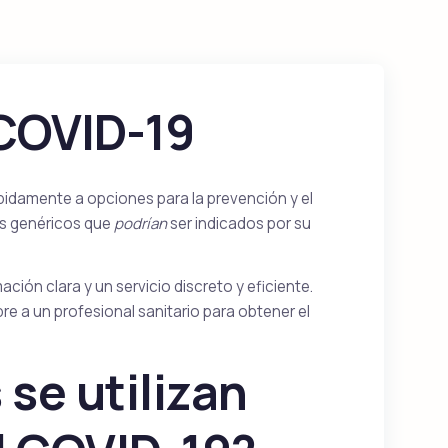
Vidalista
Tadalafil
COVID-19
idamente a opciones para la prevención y el
Suhagra
Sildenafil
s genéricos que
podrían
ser indicados por su
ión clara y un servicio discreto y eficiente.
 a un profesional sanitario para obtener el
Tadalis Sx
ine
Tadalafil
se utilizan