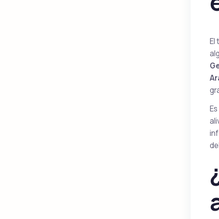
El
al
Ge
Ar
gr
Es
ali
in
de