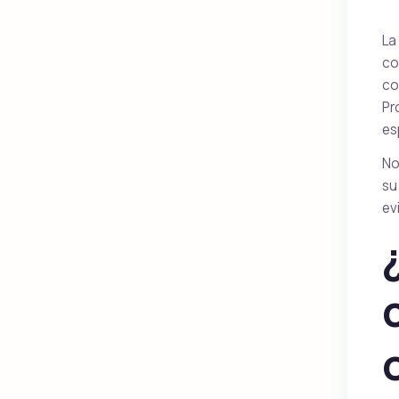
La
co
co
Pr
es
No
su
ev