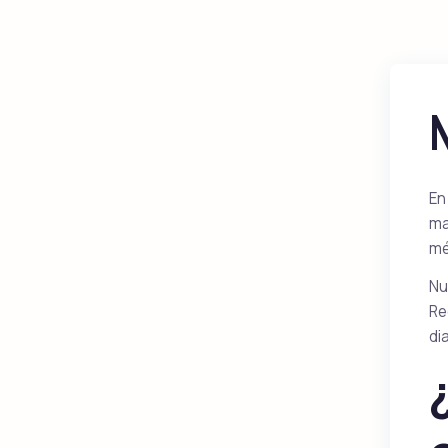
En
ma
mé
Nu
Re
di