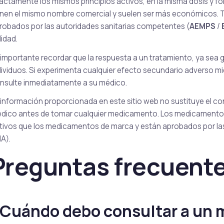
actamente los mismos principios activos, en la misma dosis y fo
enen el mismo nombre comercial y suelen ser más económicos.
robados por las autoridades sanitarias competentes (
AEMPS
/
lidad.
 importante recordar que la respuesta a un tratamiento, ya sea 
dividuos. Si experimenta cualquier efecto secundario adverso 
nsulte inmediatamente a su médico.
 información proporcionada en este sitio web no sustituye el c
dico antes de tomar cualquier medicamento. Los medicamentos
tivos que los medicamentos de marca y están aprobados por la
A).
Preguntas frecuent
Cuándo debo consultar a un 