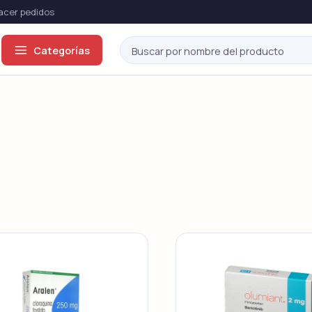
cer pedidos
Categorías
ón eréctil
odos →
Viagra Genérico
Cialis Genérico
Sildenafil
Tadalafil
Viagra Original
Cialis Original
Sildenafil
Tadalafil