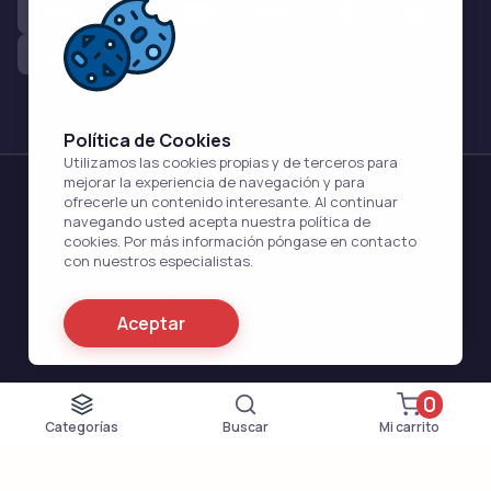
Política de Cookies
Utilizamos las cookies propias y de terceros para
mejorar la experiencia de navegación y para
Fernández
Farmacia
ofrecerle un contenido interesante. Al continuar
navegando usted acepta nuestra política de
cookies. Por más información póngase en contacto
                      Acerca de Nosotros                    
con nuestros especialistas.
                      Nuestro farmacéutico                    
Aceptar
                      PP. FF                    
                      Contáctenos                    
                      Cómo hacer pedidos                    
                      Blog                    
0
Categorías
Buscar
Mi carrito
Propiedad intelectual © 2026 fernandezfarmacia.com Todos los
derechos reservados