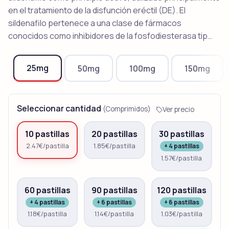
en el tratamiento de la disfunción eréctil (DE). El
sildenafilo pertenece a una clase de fármacos
conocidos como inhibidores de la fosfodiesterasa tip…
25mg
50mg
100mg
150mg
Seleccionar cantidad
(Comprimidos)
Ver precio
10 pastillas
20 pastillas
30 pastillas
2.47€/pastilla
1.85€/pastilla
+ 4 pastillas
1.57€/pastilla
60 pastillas
90 pastillas
120 pastillas
+ 4 pastillas
+ 6 pastillas
+ 6 pastillas
1.18€/pastilla
1.14€/pastilla
1.03€/pastilla