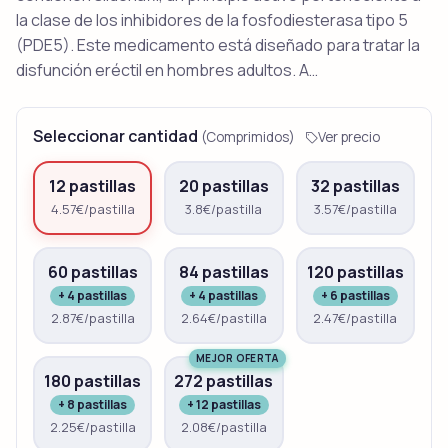
la clase de los inhibidores de la fosfodiesterasa tipo 5
(PDE5). Este medicamento está diseñado para tratar la
disfunción eréctil en hombres adultos. A…
Seleccionar cantidad
(Comprimidos)
Ver precio
12 pastillas
20 pastillas
32 pastillas
4.57€/pastilla
3.8€/pastilla
3.57€/pastilla
60 pastillas
84 pastillas
120 pastillas
+ 4 pastillas
+ 4 pastillas
+ 6 pastillas
2.87€/pastilla
2.64€/pastilla
2.47€/pastilla
MEJOR OFERTA
180 pastillas
272 pastillas
+ 8 pastillas
+ 12 pastillas
2.25€/pastilla
2.08€/pastilla