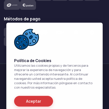
métodos de pago
Política de Cookies
Utilizamos las cookies propias y de terceros para
mejorar la experiencia de navegación y para
Fernández
Farmacia
ofrecerle un contenido interesante. Al continuar
navegando usted acepta nuestra política de
cookies. Por más información póngase en contacto
                      Acerca de Nosotros                    
con nuestros especialistas.
                      Nuestro farmacéutico                    
Aceptar
                      PP. FF                    
                      Contáctenos                    