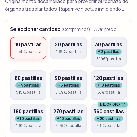
Originalmente desarrollado para prevenir el rechazo de
órganos trasplantados, Rapamycin actúa inhibiendo …
Seleccionar cantidad
(Comprimidos)
Ver precio
10 pastillas
20 pastillas
30 pastillas
5.55€/pastilla
4.99€/pastilla
+ 2 pastillas
5.19€/pastilla
60 pastillas
90 pastillas
120 pastillas
+ 4 pastillas
+ 6 pastillas
+ 10 pastillas
5.15€/pastilla
5.09€/pastilla
5.1€/pastilla
MEJOR OFERTA
180 pastillas
270 pastillas
360 pastillas
+ 10 pastillas
+ 10 pastillas
+ 20 pastillas
4.92€/pastilla
4.78€/pastilla
4.8€/pastilla