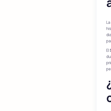
La
hi
di
pa
El
du
pr
pe