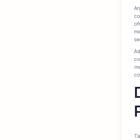
An
co
of
me
se
Ad
co
mé
co
Ta