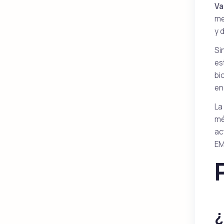
Va
me
y 
Si
es
bi
en
La
mé
ac
EM
¿