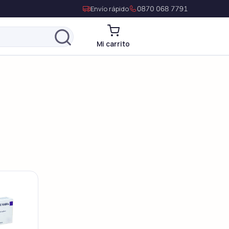
Envío rápido
Mi carrito
Levitra Genérico
Vardenafil
Levitra Original
Vardenafil