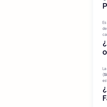
P
Es
de
ca
¿
o
La
(
S
es
¿
F