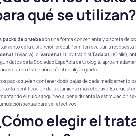
para qué se utilizan
Cenforce
Cobra
Sildenafil
Sildenafil
s
packs de prueba
son una forma conveniente y discreta de pr
atamiento de la disfunción eréctil. Permiten evaluar la respuesta i
ldenafil
(Viagra), el
Vardenafil
(Levitra) o el
Tadalafil
(Cialis), 
Vigora
Silagra
gún datos de la Sociedad Española de Urología, aproximadamen
Sildenafil
Sildenafil
 años sufren disfunción eréctil en algún grado.
tos packs suelen contener dosis bajas de cada medicamento par
cilitar la identificación del tratamiento más efectivo. Es cruci
Tadacip
Tadapox
mentando el flujo sanguíneo al pene durante la estimulación se
Tadalafil
Tadalafil & Dapoxet
timulación sexual para ser efectivos.
¿Cómo elegir el tra
Rapamicina