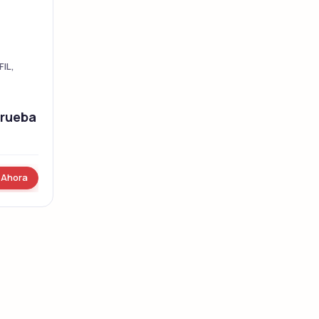
Viagra Profesional
Sildenafil
IL,
al
Viagra Super Active
Prueba
Sildenafil
 Ahora
ve
Tadalista Super Active
Tadalafil
Levitra Soft Tabs
Vardenafil