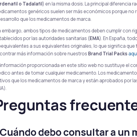
rdenafil o Tadalafil
) en la misma dosis. La principal diferencia ra
dicamentos genéricos suelen ser más económicos porque no req
desarrollo que los medicamentos de marca.
n embargo, ambos tipos de medicamentos deben cumplir con rig
tablecidos por las autoridades sanitarias (
EMA
). En España, to
oequivalentes a sus equivalentes originales, lo que significa qu
contrar más información sobre nuestros
Brand Trial Packs
aqu
 información proporcionada en este sitio web no sustituye el c
dico antes de tomar cualquier medicamento. Los medicamentos
tivos que los medicamentos de marca y están aprobados por la
A).
Preguntas frecuent
Cuándo debo consultar a un 