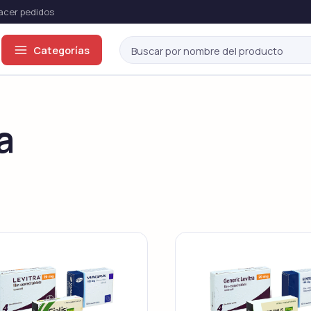
cer pedidos
Categorías
ón eréctil
a
odos →
Viagra Genérico
Cialis Genérico
Sildenafil
Tadalafil
Viagra Original
Cialis Original
Sildenafil
Tadalafil