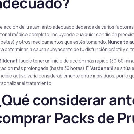
adecuado?
Sirolimus
 elección del tratamiento adecuado depende de varios factores 
storial médico completo, incluyendo cualquier condición preexi
abetes) y otros medicamentos que estés tomando.
Nunca te a
ra determinar la causa subyacente de tu disfunción eréctil y el
Sildenafil
suele tener un inicio de acción más rápido (30-60 min
ración más prolongada (hasta 36 horas). El
Vardenafil
se sitúa 
incipio activo varía considerablemente entre individuos, por lo q
rsonalizar el tratamiento.
¿Qué considerar ant
comprar Packs de P