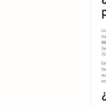
Lo
tr
Si
Se
70
Es
fa
au
es