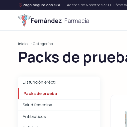

Pago seguro con SSL
Acerca de Nosotros
PP. FF.
Cómo ha
Fernández
Farmacia
Disfunci
Inicio
Categorías
Packs de prueb
Ver t
Disfunción eréctil
Packs de prueba
Salud femenina
Antibióticos