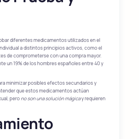
?
Vidalista
Tadalafil
obar diferentes medicamentos utilizados en el
ndividual a distintos principios activos, como el
antes de comprometerse con una compra mayor.
Suhagra
te un 19% de los hombres españoles entre 40 y
Sildenafil
a minimizar posibles efectos secundarios y
al entender que estos medicamentos actúan
Tadalis Sx
xual, pero
no son una solución mágica
y requieren
ine
Tadalafil
tamiento