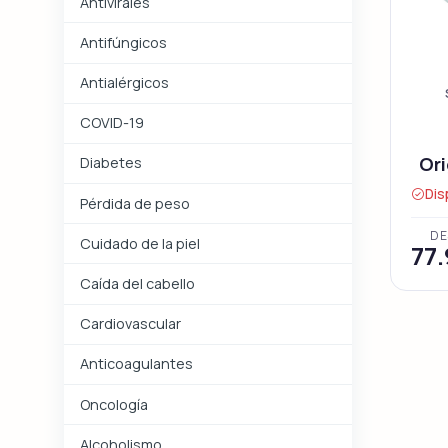
Antivirales
Antifúngicos
Antialérgicos
COVID-19
Ori
Diabetes
Dis
Pérdida de peso
DE
Cuidado de la piel
77
Caída del cabello
Cardiovascular
Anticoagulantes
Oncología
Alcoholismo