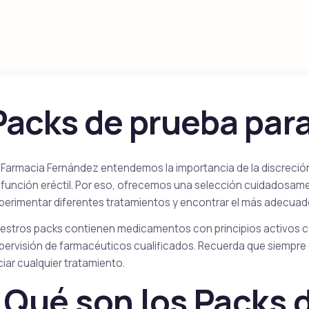
Kamagra Soft Tabs
Kamagra Gold
Sildenafil
Sildenafil
Packs de prueba par
Kamagra Fizz
Kamagra Oral Jell
Sildenafil
Sildenafil
 Farmacia Fernández entendemos la importancia de la discreció
sfunción eréctil. Por eso, ofrecemos una selección cuidadosam
Priligy Genérico
Apcalis SX Oral Jelly
perimentar diferentes tratamientos y encontrar el más adecuado
Dapoxetina
Tadalafil
Dapoxetine
estros packs contienen medicamentos con principios activos
pervisión de farmacéuticos cualificados. Recuerda que siempre
iciar cualquier tratamiento.
¿Qué son los Packs 
Super P Force
Red Viagra
Sildenafil & Dapoxetine
Sildenafil