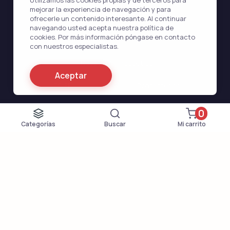
Utilizamos las cookies propias y de terceros para
mejorar la experiencia de navegación y para
Fernández
Farmacia
ofrecerle un contenido interesante. Al continuar
navegando usted acepta nuestra política de
cookies. Por más información póngase en contacto
                      Acerca de Nosotros                    
con nuestros especialistas.
                      Nuestro farmacéutico                    
Aceptar
                      PP. FF                    
                      Contáctenos                    
                      Cómo hacer pedidos                    
                      Blog                    
0
Categorías
Buscar
Mi carrito
Propiedad intelectual © 2026 fernandezfarmacia.com Todos los
derechos reservados
La información contenida en este sitio web tiene fines exclusivamente
informativos y no constituye asesoramiento médico. Consulte siempre a un
profesional sanitario cualificado antes de iniciar, modificar o interrumpir
cualquier tratamiento farmacológico. La automedicación puede ser peligrosa