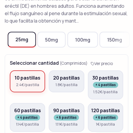
eréctil (DE) en hombres adultos. Funciona aumentando
el flujo sanguíneo al pene durante la estimulación sexual,
lo que facilita la obtención y mant…
25mg
50mg
100mg
150mg
Seleccionar cantidad
(Comprimidos)
Ver precio
10 pastillas
20 pastillas
30 pastillas
2.4€/pastilla
1.8€/pastilla
+ 4 pastillas
1.52€/pastilla
60 pastillas
90 pastillas
120 pastillas
+ 4 pastillas
+ 6 pastillas
+ 6 pastillas
1.14€/pastilla
1.11€/pastilla
1€/pastilla