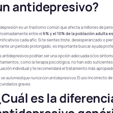
Sirolimus
un antidepresivo?
 depresión es un trastorno común que afecta a millones de per
roximadamente entre el
6% y el 10% de la población adulta e
gnificativos cada año. Si te sientes triste, desesperanzado o pie
rante un período prolongado, es importante buscar ayuda profe
s antidepresivos podrían ser una opción adecuada si los síntomas 
atamientos, como la terapia psicológica, no han sido suficient
tuación individual y te recomendará el tratamiento más apropiad
 se automedique nunca con antidepresivos
. El uso incorrecto 
cundarios graves.
¿Cuál es la diferenci