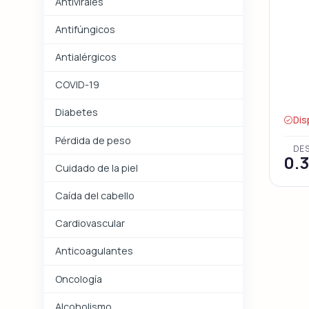
Antivirales
Antifúngicos
Antialérgicos
COVID-19
Diabetes
Dis
Pérdida de peso
DE
0.
Cuidado de la piel
Caída del cabello
Cardiovascular
Anticoagulantes
Oncología
Alcoholismo