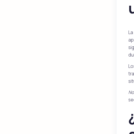
La
ap
si
du
Lo
tr
si
No
se