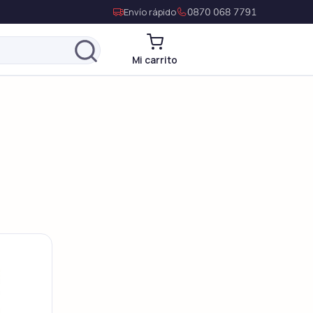
Envío rápido
Mi carrito
Levitra Genérico
Vardenafil
Levitra Original
Vardenafil