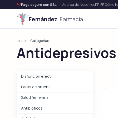

Pago seguro con SSL
Acerca de Nosotros
PP. FF.
Cómo ha
Fernández
Farmacia
Disfunci
Inicio
Categorías
Antidepresivos
Ver t
Disfunción eréctil
Packs de prueba
Salud femenina
Antibióticos