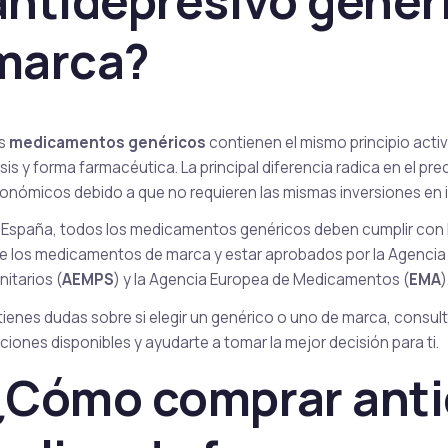
antidepresivo genér
marca?
s
medicamentos genéricos
contienen el mismo principio act
sis y forma farmacéutica. La principal diferencia radica en el pr
onómicos debido a que no requieren las mismas inversiones en i
 España, todos los medicamentos genéricos deben cumplir con 
e los medicamentos de marca y estar aprobados por la Agenci
nitarios (
AEMPS
) y la Agencia Europea de Medicamentos (
EMA
)
 tienes dudas sobre si elegir un genérico o uno de marca, consult
ciones disponibles y ayudarte a tomar la mejor decisión para ti.
¿Cómo comprar anti