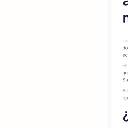
Lo
do
ec
En
qu
Sa
Si
op