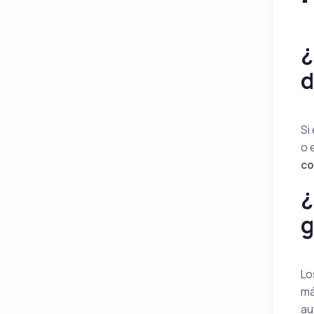
¿
d
Si
o 
co
¿
g
Lo
má
au