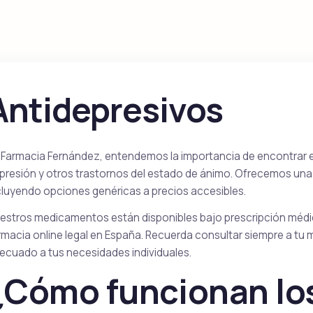
Kamagra Soft Tabs
Kamagra Gold
Sildenafil
Sildenafil
Antidepresivos
Kamagra Fizz
Kamagra Oral Jell
Sildenafil
Sildenafil
 Farmacia Fernández, entendemos la importancia de encontrar e
presión y otros trastornos del estado de ánimo. Ofrecemos un
cluyendo opciones genéricas a precios accesibles.
Priligy Genérico
Apcalis SX Oral Jelly
Dapoxetina
estros medicamentos están disponibles bajo prescripción médic
Tadalafil
Dapoxetine
rmacia online legal en España. Recuerda consultar siempre a tu
ecuado a tus necesidades individuales.
¿Cómo funcionan lo
Super P Force
Red Viagra
Sildenafil & Dapoxetine
Sildenafil