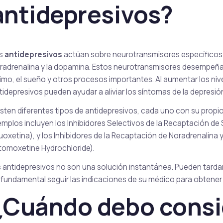
antidepresivos?
Cenforce
Cobra
Sildenafil
Sildenafil
s
antidepresivos
actúan sobre neurotransmisores específicos d
radrenalina y la dopamina. Estos neurotransmisores desempeñan 
imo, el sueño y otros procesos importantes. Al aumentar los niv
tidepresivos pueden ayudar a aliviar los síntomas de la depresió
Vigora
Silagra
Sildenafil
Sildenafil
isten diferentes tipos de antidepresivos, cada uno con su prop
emplos incluyen los Inhibidores Selectivos de la Recaptación de
luoxetina), y los Inhibidores de la Recaptación de Noradrenalina
tomoxetine Hydrochloride).
Tadacip
Tadapox
s antidepresivos no son una solución instantánea. Pueden tarda
Tadalafil
Tadalafil & Dapoxet
 fundamental seguir las indicaciones de su médico para obtener 
¿Cuándo debo consi
Rapamicina