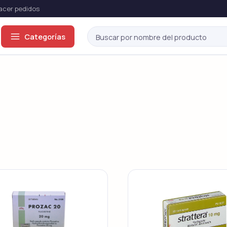
cer pedidos
Categorías
ón eréctil
odos →
Viagra Genérico
Cialis Genérico
Sildenafil
Tadalafil
Viagra Original
Cialis Original
Sildenafil
Tadalafil