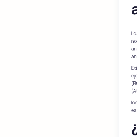
Lo
no
án
an
Ex
ej
(F
(A
lo
es