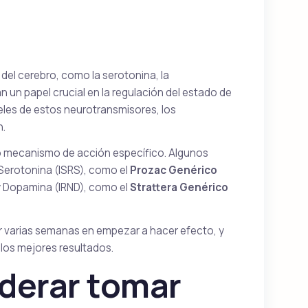
Vidalista
Tadalafil
el cerebro, como la serotonina, la
un papel crucial en la regulación del estado de
eles de estos neurotransmisores, los
n.
Suhagra
Sildenafil
io mecanismo de acción específico. Algunos
 Serotonina (ISRS), como el
Prozac Genérico
 y Dopamina (IRND), como el
Strattera Genérico
Tadalis Sx
r varias semanas en empezar a hacer efecto, y
ine
Tadalafil
los mejores resultados.
derar tomar