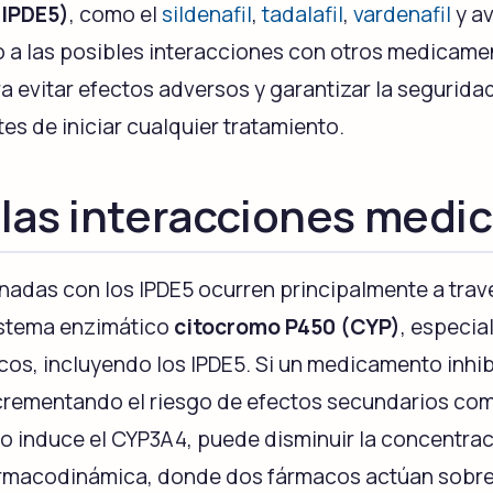
(IPDE5)
, como el
sildenafil
,
tadalafil
,
vardenafil
y av
do a las posibles interacciones con otros medica
a evitar efectos adversos y garantizar la segurida
Cenforce
Cobra
Sildenafil
Sildenafil
es de iniciar cualquier tratamiento.
las interacciones med
Vigora
Silagra
Sildenafil
Sildenafil
adas con los IPDE5 ocurren principalmente a trav
sistema enzimático
citocromo P450 (CYP)
, especia
Tadacip
Tadapox
s, incluyendo los IPDE5. Si un medicamento inhi
Tadalafil
Tadalafil & Dapoxet
crementando el riesgo de efectos secundarios como
to induce el CYP3A4, puede disminuir la concentrac
Rapamicina
rmacodinámica, donde dos fármacos actúan sobre l