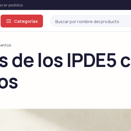
cer pedidos
Categorías
ón eréctil
mentos
s de los IPDE5 
odos →
os
Viagra Genérico
Cialis Genérico
Sildenafil
Tadalafil
Viagra Original
Cialis Original
Sildenafil
Tadalafil