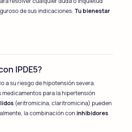
ara resolver cualquier duda o inquietud
iguroso de sus indicaciones.
Tu bienestar
con IPDE5?
o a su riesgo de hipotensión severa.
os medicamentos para la hipertensión
lidos
(eritromicina, claritromicina) pueden
inalmente, la combinación con
inhibidores