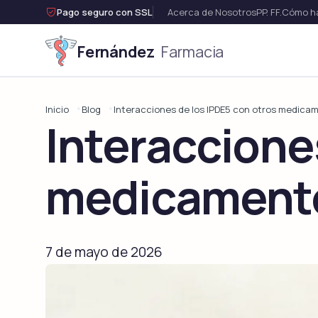

Pago seguro con SSL
Acerca de Nosotros
PP. FF.
Cómo ha
Fernández
Farmacia
Disfunci
Inicio
Blog
Interacciones de los IPDE5 con otros medica
Interaccione
Ver t
medicament
7 de mayo de 2026