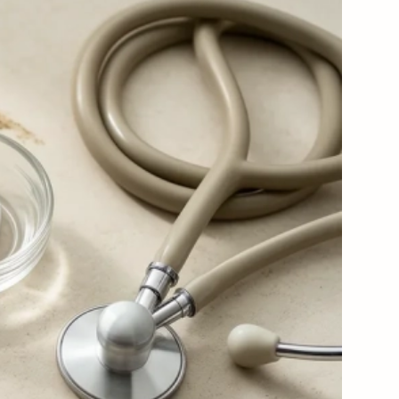
Viagra Profesional
Sildenafil
al
Viagra Super Active
Sildenafil
ve
Tadalista Super Active
Tadalafil
Levitra Soft Tabs
Vardenafil