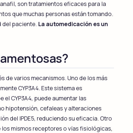
anafil, son tratamientos eficaces para la
mentos que muchas personas están tomando.
d del paciente.
La automedicación es un
Vidalista
Tadalafil
icamentosas?
Suhagra
Sildenafil
és de varios mecanismos. Uno de los más
lmente CYP3A4. Este sistema es
Tadalis Sx
be el CYP3A4, puede aumentar las
ine
Tadalafil
 hipotensión, cefaleas y alteraciones
ión del IPDE5, reduciendo su eficacia. Otro
os mismos receptores o vías fisiológicas,