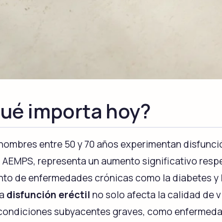
Kamagra Soft Tabs
Kamagra Gold
Sildenafil
Sildenafil
Kamagra Fizz
Kamagra Oral Jell
Sildenafil
Sildenafil
qué importa hoy?
Priligy Genérico
hombres entre 50 y 70 años experimentan disfunción
Apcalis SX Oral Jelly
Dapoxetina
Tadalafil
Dapoxetine
 AEMPS, representa un aumento significativo respec
nto de enfermedades crónicas como la diabetes y l
La
disfunción eréctil
no solo afecta la calidad de v
Super P Force
Red Viagra
condiciones subyacentes graves, como enfermedad 
Sildenafil & Dapoxetine
Sildenafil