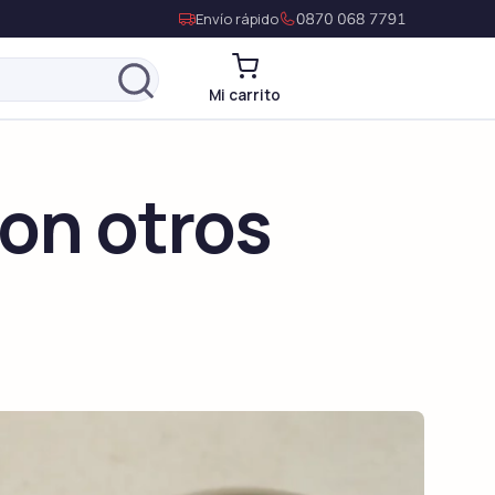
Envío rápido
Mi carrito
con otros
Levitra Genérico
Vardenafil
Levitra Original
Vardenafil