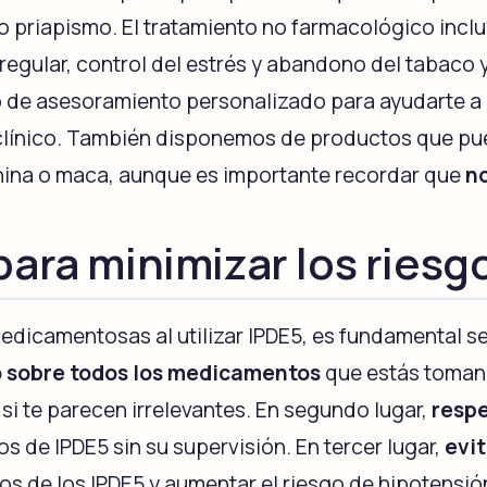
 priapismo. El tratamiento no farmacológico inclu
 regular, control del estrés y abandono del tabaco
 de asesoramiento personalizado para ayudarte a
al clínico. También disponemos de productos que 
nina o maca, aunque es importante recordar que
no
ara minimizar los riesg
medicamentosas al utilizar IPDE5, es fundamental se
o sobre todos los medicamentos
que estás toman
 si te parecen irrelevantes. En segundo lugar,
resp
s de IPDE5 sin su supervisión. En tercer lugar,
evi
s de los IPDE5 y aumentar el riesgo de hipotensió